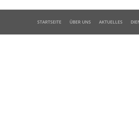
Akzeptieren
kies zu.
Weitere Informationen
STARTSEITE
ÜBER UNS
AKTUELLES
DIE