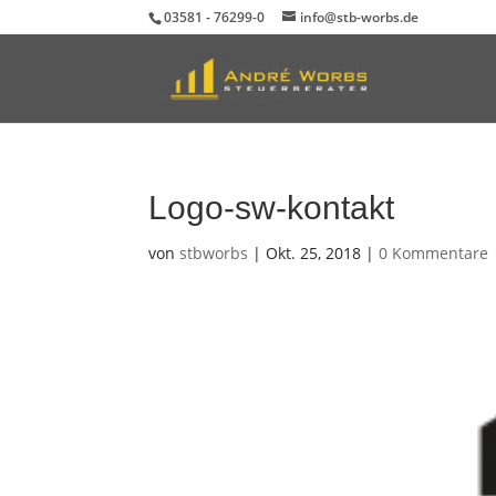
03581 - 76299-0
info@stb-worbs.de
Durch die weitere Nutzung der Seite stimmen Sie der Verwendung von Coo
Logo-sw-kontakt
von
stbworbs
|
Okt. 25, 2018
|
0 Kommentare